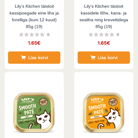
Lily’s Kitchen täistoit
Lily’s Kitchen täistoit
kassipoegade eine liha ja
kassidele lõhe, kana- ja
forelliga (kuni 12 kuud)
sealiha ning krevettidega
85g (19)
85g (19)
0
0
1.65
€
1.65
€
Lisa korvi
Lisa korvi