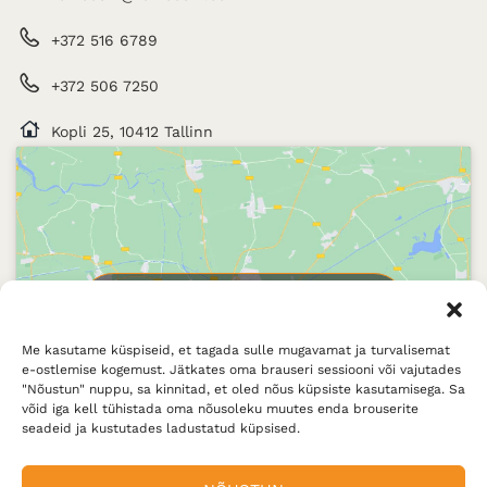
+372 516 6789
+372 506 7250
Kopli 25, 10412 Tallinn
Click to accept marketing cookies and
enable this content
Me kasutame küspiseid, et tagada sulle mugavamat ja turvalisemat
e-ostlemise kogemust. Jätkates oma brauseri sessiooni või vajutades
"Nõustun" nuppu, sa kinnitad, et oled nõus küpsiste kasutamisega. Sa
võid iga kell tühistada oma nõusoleku muutes enda brouserite
seadeid ja kustutades ladustatud küpsised.