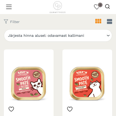
0
Filter
Järjesta hinna alusel: odavamast kallimani
d
d