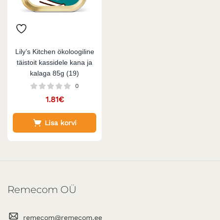
Lily’s Kitchen ökoloogiline
täistoit kassidele kana ja
kalaga 85g (19)
0
1.81
€
Lisa korvi
Remecom OÜ
remecom@remecom.ee